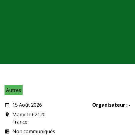
Autres
15 Août 2026
Organisateur : -
date_range
Mametz 62120
room
France
Non communiqués
account_balance_wallet