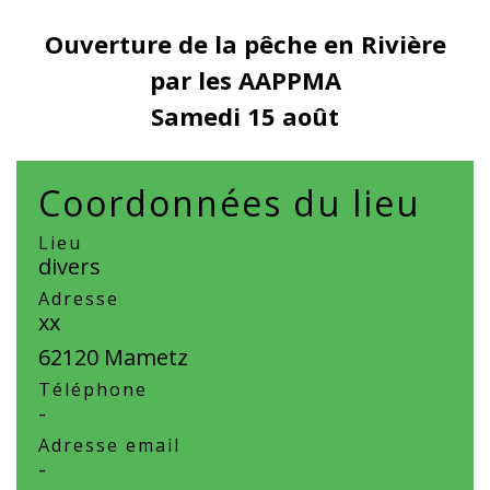
Ouverture de la pêche en Rivière
par les AAPPMA
Samedi 15 août
Coordonnées du lieu
Lieu
divers
Adresse
xx
62120 Mametz
Téléphone
-
Adresse email
-