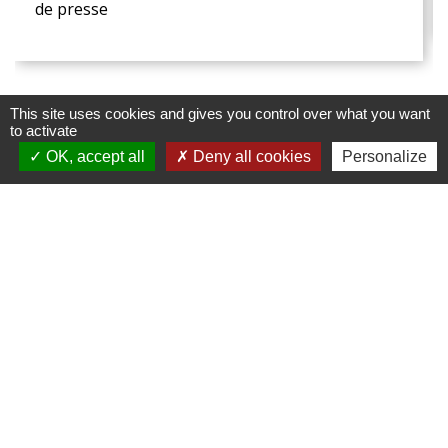
de presse
This site uses cookies and gives you control over what you want
to activate
OK, accept all
Deny all cookies
Personalize
Contacts
Commune de Mametz
1035 Rue Principale
62120 Mametz - FRANCE
+33 3 21 39 07 05
Contact par formulaire
Lundi, Mercredi et Vendredi 10h-12h et 14h-18h
Mardi et Jeudi 10h-12h et 14h-16h30
Samedi 9h-12h