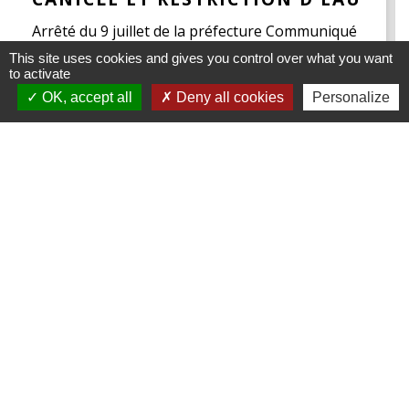
Arrêté du 9 juillet de la préfecture Communiqué
de presse
This site uses cookies and gives you control over what you want
to activate
OK, accept all
Deny all cookies
Personalize
Contacts
Commune de Mametz
1035 Rue Principale
62120 Mametz - FRANCE
+33 3 21 39 07 05
Contact par formulaire
Lundi, Mercredi et Vendredi 10h-12h et 14h-18h
Mardi et Jeudi 10h-12h et 14h-16h30