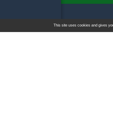
Liens
This site uses cookies and gives you
France Voyage
ENEDIS
ENEDIS ouvertu
NOREADE Casse
SENTIERS Balisé
Men