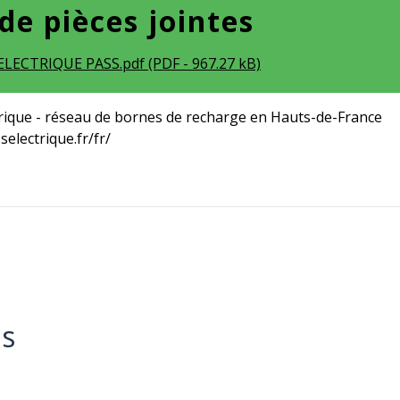
 de pièces jointes
LECTRIQUE PASS.pdf (PDF - 967.27 kB)
trique - réseau de bornes de recharge en Hauts-de-France
selectrique.fr/fr/
és