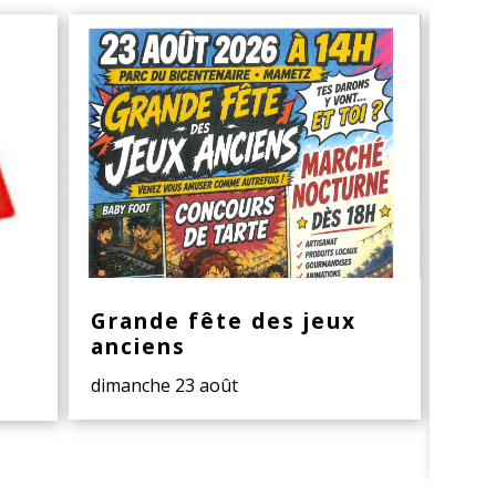
Grande fête des jeux
Rap
anciens
d'i
ba
dimanche 23 août
dans 
prév