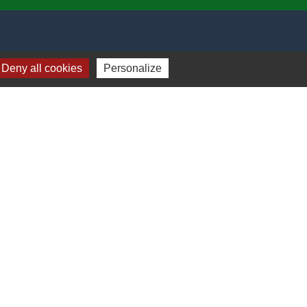
Deny all cookies
Personalize
-
Plan du site
-
Gestion des cookies
es Communes