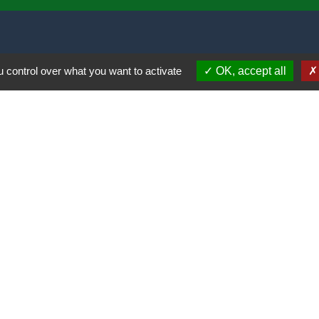
 control over what you want to activate
OK, accept all
re compteur
l
s gérés par la CAPSO
tions légales
-
Politique de confidentialité
-
Accessibilité
Site créé en partenariat avec Réseau d