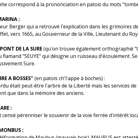
phe correspond à la prononciation en patois du mots "tombe
MARINA :
seur Berger qui a retrouvé l'explication dans les grimoires d
fet, vers 1665, au Gouverneur de la Ville, Lieutenant du Roy
 PONT DE LA SURE
(qu'on trouve également orthographié "C
 flamand "SEUYE" qui désigne un ruisseau d'écoulement. Seuye
sivement Sure.
RBRE A BOSSES"
(en patois ch'l'appe à boches) :
ordu était peut-être l'arbre de la Liberté mais les services d
ent que dans la mémoire des anciens.
ARE :
 censé pérenniser le souvenir de la voie ferrée d'intérêt loca
 MONBUS :
déformation de Maubus (mauvais bois). MAUBUS est attesté 