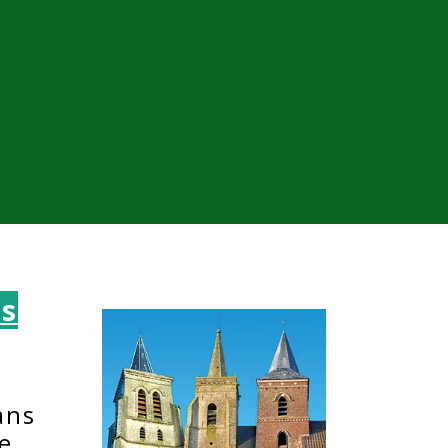
es
ans
e