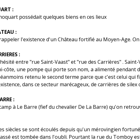
ART :
hoquart possédait quelques biens en ces lieux
TEAU :
 rappeler l'existence d'un Château fortifié au Moyen-Age. On
RIERES :
 hésité entre "rue Saint-Vaast" et "rue des Carrières" . Saint-V
mi-côte, une pompe qui porte son nom, a alimenté pendant des
néanmoins retenu le second terme parce que c'est celui qui 
'existence, dans ce secteur marécageux, de carrières de silex
ARRE :
 camp à Le Barre (fief du chevalier De La Barre) qu'on retrouv
 des siècles se sont écoulés depuis qu'un mérovingien fortuné
passé est tombée dans l'oubli. Pourtant la rue du Tomboy e