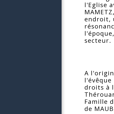
l'Eglise 
MAMETZ,
endroit,
résonanc
l'époque
secteur.
A l'orig
l'évêque
droits à
Thérouan
Famille 
de MAUBU