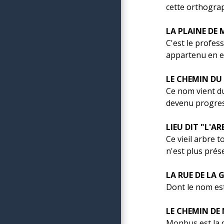
cette orthogra
LA PLAINE DE 
C'est le profes
appartenu en ef
LE CHEMIN DU
Ce nom vient du
devenu progres
LIEU DIT "L'A
Ce vieil arbre t
n'est plus prés
LA RUE DE LA G
Dont le nom est
LE CHEMIN DE
Monbus est la 