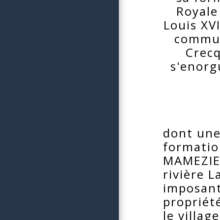
Royale
Louis XV
commun
Crecq
s'enorgu
dont une
formatio
MAMEZIE, 
rivière 
imposant 
propriété
le villag