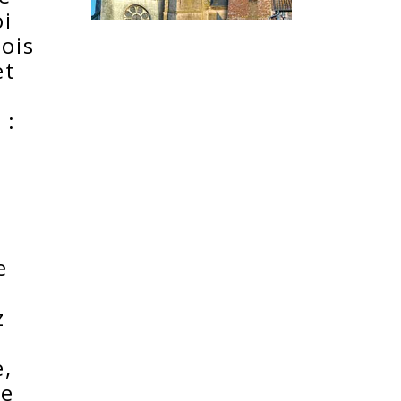
oi
rois
et
e :
e
z
e,
de