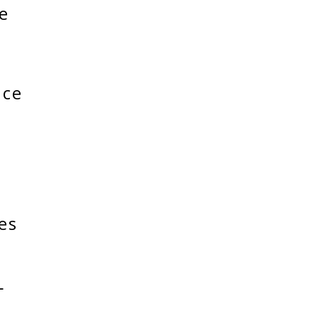
de
 ce
e
es
L