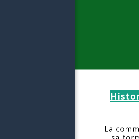
Histo
La comm
sa for