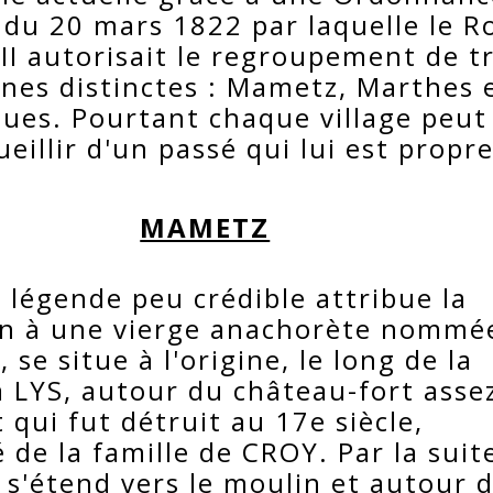
 du 20 mars 1822 par laquelle le R
III autorisait le regroupement de t
es distinctes : Mametz, Marthes 
ues. Pourtant chaque village peut
eillir d'un passé qui lui est propr
MAMETZ
 légende peu crédible attribue la
n à une vierge anachorète nommé
se situe à l'origine, le long de la
La LYS, autour du château-fort asse
qui fut détruit au 17e siècle,
 de la famille de CROY. Par la suit
e s'étend vers le moulin et autour 