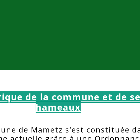
rique de la commune et de s
hameaux
une de Mametz s'est constituée d
me actuelle grâce à une Ordonnanc