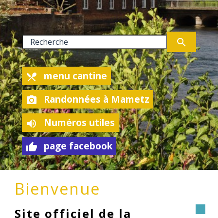
search
menu cantine
local_dining
Randonnées à Mametz
camera_alt
Numéros utiles
volume_up
page facebook
thumb_up
Bienvenue
Site officiel de la