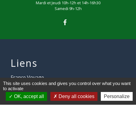
Mardi et Jeudi 10h-12h et 14h-16h30
Samedi 9h-12h
Liens
France Voyage
This site uses cookies and gives you control over what you want
to activate
ENEDIS
OK, accept all
Deny all cookies
Personalize
ENEDIS ouverture compteur
NOREADE Cassel
SENTIERS Balisés gérés par la
CAPSO