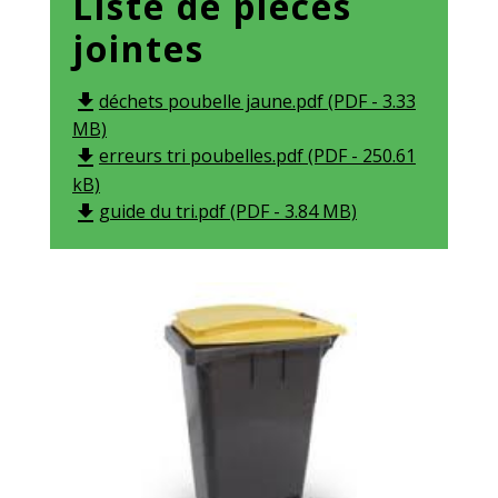
Liste de pièces
jointes
déchets poubelle jaune.pdf (PDF - 3.33
file_download
MB)
erreurs tri poubelles.pdf (PDF - 250.61
file_download
kB)
guide du tri.pdf (PDF - 3.84 MB)
file_download