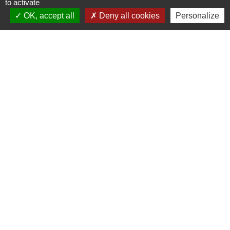
to activate
OK, accept all
Deny all cookies
Personalize
Contacts
Commune de Mametz
1035 Rue Principale
62120 Mametz - FRANCE
+33 3 21 39 07 05
Contact par formulaire
Lundi, Mercredi et Vendredi 10h-12h et 14h-18h
Mardi et Jeudi 10h-12h et 14h-16h30
Samedi 9h-12h