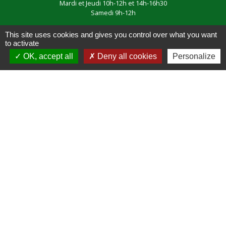
Mardi et Jeudi 10h-12h et 14h-16h30
Samedi 9h-12h
This site uses cookies and gives you control over what you want
to activate
OK, accept all
Deny all cookies
Personalize
Liens
France Voyage
ENEDIS
ENEDIS ouverture compteur
NOREADE Cassel
SENTIERS Balisés gérés par la
CAPSO