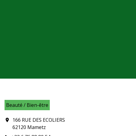
Beauté / Bien-être
166 RUE DES ECOLIERS
location_on
62120 Mametz