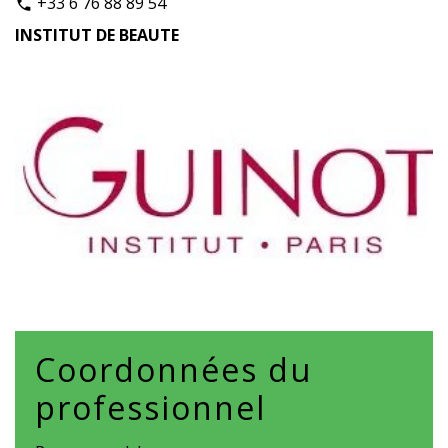
+33 6 76 88 89 54
phone
INSTITUT DE BEAUTE
Coordonnées du
professionnel