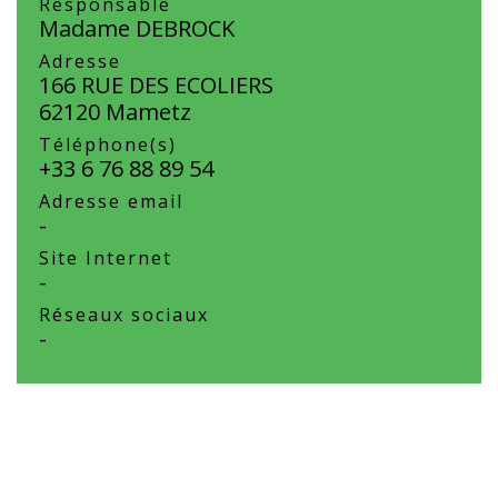
Responsable
Madame DEBROCK
Adresse
166 RUE DES ECOLIERS
62120 Mametz
Téléphone(s)
+33 6 76 88 89 54
Adresse email
-
Site Internet
-
Réseaux sociaux
-