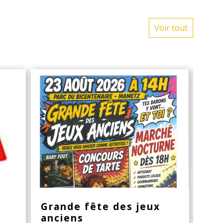
Voir tout
Grande fête des jeux
Rap
anciens
d'i