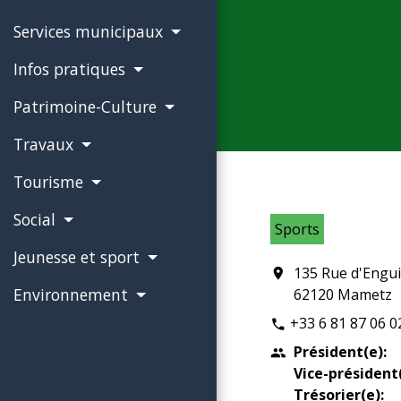
Services municipaux
Infos pratiques
Patrimoine-Culture
Travaux
Tourisme
Social
Sports
Jeunesse et sport
135 Rue d'Engu
location_on
Environnement
62120 Mametz
+33 6 81 87 06 0
phone
Président(e):
people
Vice-président(
Trésorier(e):