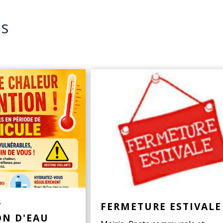
és
T
FERMETURE ESTIVALE
ON D'EAU