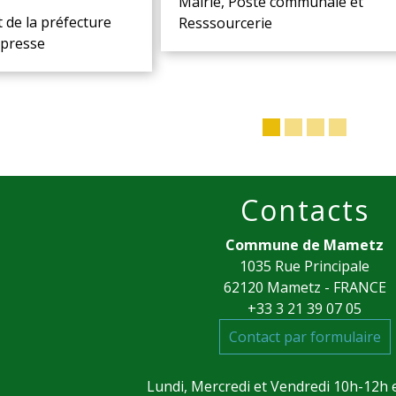
Mairie, Poste communale et
t de la préfecture
Resssourcerie
presse
Contacts
Commune de Mametz
1035 Rue Principale
62120 Mametz - FRANCE
+33 3 21 39 07 05
Contact par formulaire
Lundi, Mercredi et Vendredi 10h-12h 