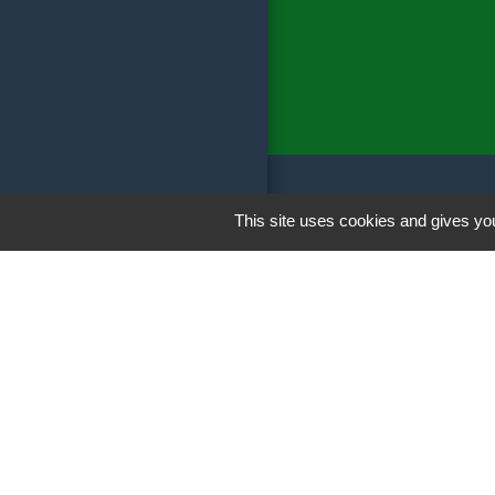
This site uses cookies and gives you
Liens
France Voyage
ENEDIS
ENEDIS ouvertu
NOREADE Casse
SENTIERS Balisé