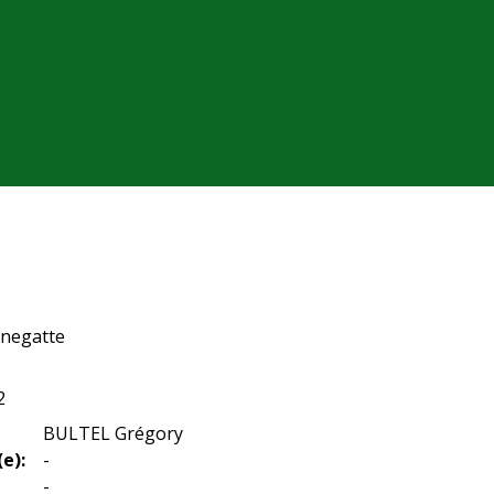
inegatte
2
BULTEL Grégory
e):
-
-