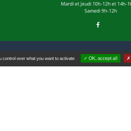
Mardi et Jeudi 10h-12h et 14h-
Samedi 9h-12h
 control over what you want to activate
OK, accept all
re compteur
l
s gérés par la CAPSO