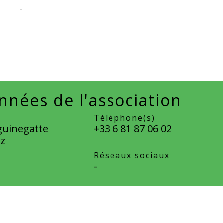
-
nées de l'association
Téléphone(s)
guinegatte
+33 6 81 87 06 02
z
Réseaux sociaux
-