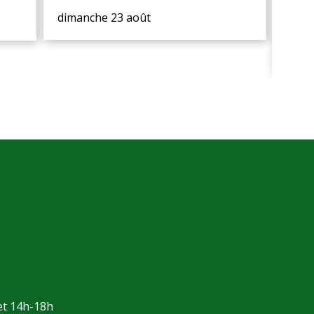
ba
dimanche 23 août
dans 
prév
et 14h-18h