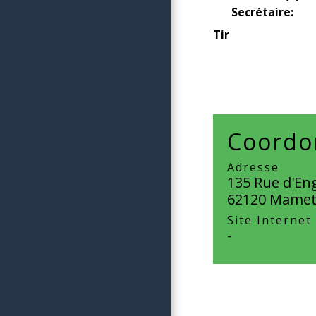
Secrétaire:
Tir
Coordon
Adresse
135 Rue d'En
62120 Mamet
Site Internet
-