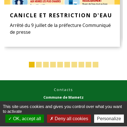
CANICLE ET RESTRICTION D'EAU
Arrêté du 9 juillet de la préfecture Communiqué
de presse
Contacts
Commune de Mametz
1035 Rue Principale
This site uses cookies and gives you control over what you want
62120 Mametz - FRANCE
to activate
+33 3 21 39 07 05
OK, accept all
Deny all cookies
Personalize
Contact par formulaire