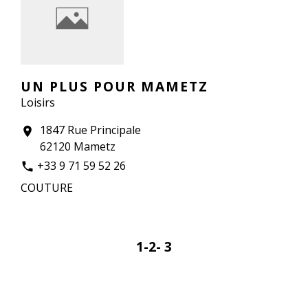
UN PLUS POUR MAMETZ
Loisirs
1847 Rue Principale
location_on
62120 Mametz
+33 9 71 59 52 26
phone
COUTURE
1
-2
-
3