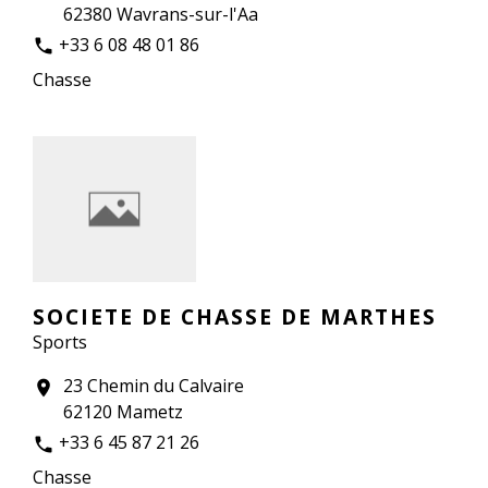
62380 Wavrans-sur-l'Aa
+33 6 08 48 01 86
phone
Chasse
SOCIETE DE CHASSE DE MARTHES
Sports
23 Chemin du Calvaire
location_on
62120 Mametz
+33 6 45 87 21 26
phone
Chasse