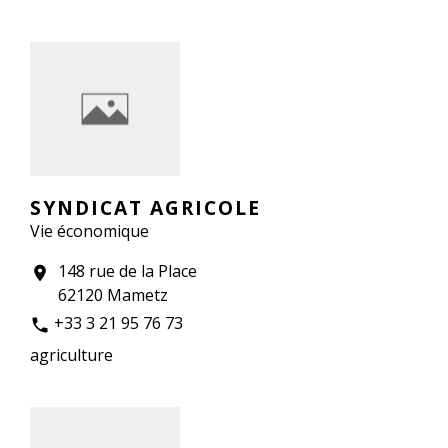
SYNDICAT AGRICOLE
Vie économique
148 rue de la Place
location_on
62120 Mametz
+33 3 21 95 76 73
phone
agriculture